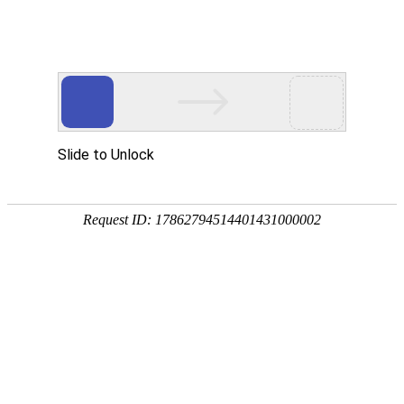
-->
地址：河南省南阳市卧龙区百里奚南路
线：10路、39路公交车南阳第九人
院）下车
医院文化
科室介绍
专家介绍
就医指南
医院党建
医院新闻