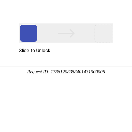
生命之托，任重
总值班电话：0377-63082447
1169号乘车路
首页
急诊电话：0377-63086666 0377-6308333
民医院（原铁路医
投诉电话：0377-63086358
医院概况
传 真：0377-63082357