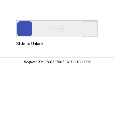
生命之托，任重
总值班电话：0377-63082447
1169号乘车路
首页
急诊电话：0377-63086666 0377-6308333
民医院（原铁路医
投诉电话：0377-63086358
医院概况
传 真：0377-63082357