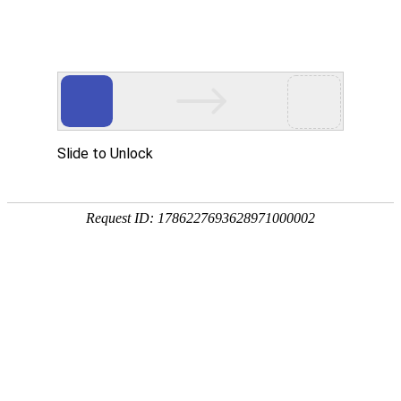
-->
地址：河南省南阳市卧龙区百里奚南路
线：10路、39路公交车南阳第九人
院）下车
医院文化
科室介绍
专家介绍
就医指南
医院党建
医院新闻