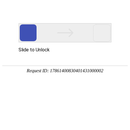
-->
地址：河南省南阳市卧龙区百里奚南路
线：10路、39路公交车南阳第九人
院）下车
医院文化
科室介绍
专家介绍
就医指南
医院党建
医院新闻