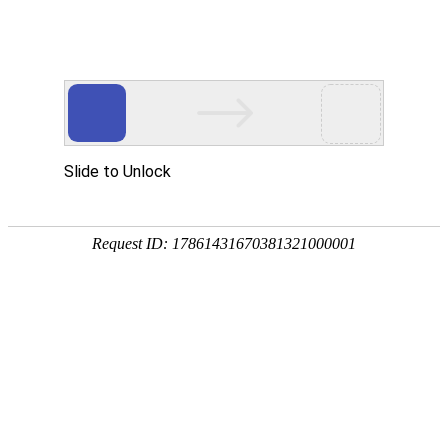
-->
地址：河南省南阳市卧龙区百里奚南路
线：10路、39路公交车南阳第九人
院）下车
医院文化
科室介绍
专家介绍
就医指南
医院党建
医院新闻