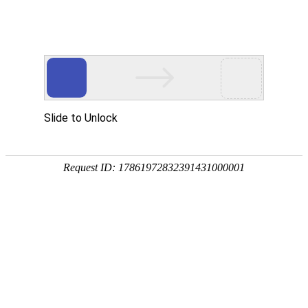
-->
地址：河南省南阳市卧龙区百里奚南路
线：10路、39路公交车南阳第九人
院）下车
医院文化
科室介绍
专家介绍
就医指南
医院党建
医院新闻