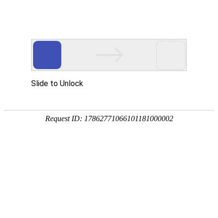
友情链接：
美高梅集团网站4858
雷速比分网
24500皇冠
app
云顶集团官方入口
黄金城gcgcvg
ob体育网页版官网
雷
地址：河南省南阳市卧龙区百里奚南路
速体育直播比分
优德88登录
伟德官网网页版入口
伟德官方
线：10路、39路公交车南阳第九人
网页
南 阳 公 立 的 专 业 康 复 医 院
院）下车
-->
健康知识
医
内科
五官科
外科
专科
医院文化
健康
口腔科
疼痛
?科
妇产科
工作
科室介绍
登录
理疗科
老年
?医学科
康复医学
?科
健康
吗？
专家介绍
康复治疗部
儿童
专科专病|宝妈焕新计划，祝你马年美丽如初
儿童
?康复医
健康管理中心
学科?
专科
就医指南
健康科普|卒中后肩关节半脱位早防早治
工作
急诊科
重症医学科
预防接种门诊
健康科普|肺结节CT检查避坑指南：影像科医生教你读懂
官网
“肺部小阴影”，不恐慌、不遗漏
医院党建
健康